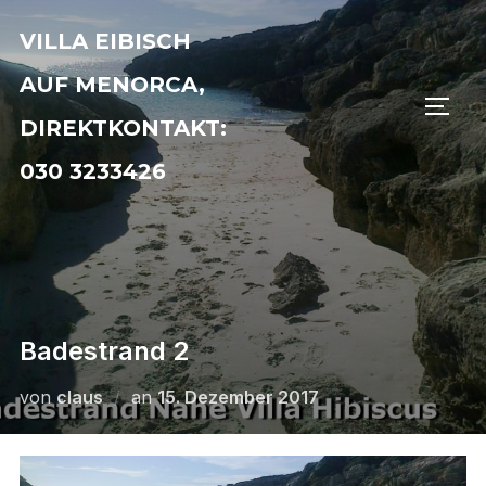
Zu
VILLA EIBISCH
Inhalten
springen
AUF MENORCA,
SEIT
DIREKTKONTAKT:
030 3233426
Badestrand 2
Veröffentlicht
von
claus
an
15. Dezember 2017
am