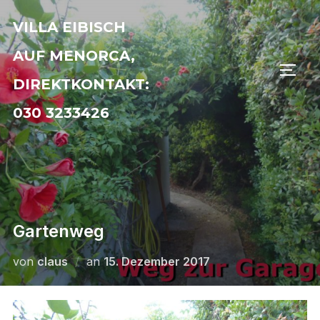
Zu
VILLA EIBISCH
Inhalten
springen
AUF MENORCA,
SEIT
DIREKTKONTAKT:
030 3233426
Gartenweg
Veröffentlicht
von
claus
an
15. Dezember 2017
am